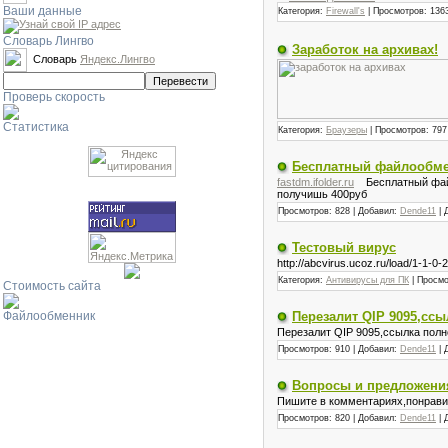
Ваши данные
Категория:
Firewall's
| Просмотров: 136
Словарь Лингво
Заработок на архивах!
Словарь
Яндекс.Лингво
Проверь скорость
Статистика
Категория:
Браузеры
| Просмотров: 797
Бесплатный файлообме
fastdm.ifolder.ru
Бесплатный файло
получишь 400руб
Просмотров: 828 | Добавил:
Dende11
| 
Тестовый вирус
http://abcvirus.ucoz.ru/load/1-1
Категория:
Антивирусы для ПК
| Просмо
Стоимость сайта
Перезалит QIP 9095,сс
Файлообменник
Перезалит QIP 9095,ссылка пол
Просмотров: 910 | Добавил:
Dende11
| 
Вопросы и предложени
Пишите в комментариях,понравил
Просмотров: 820 | Добавил:
Dende11
| 