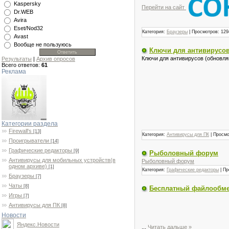
Kaspersky
Перейти на сайт
Dr.WEB
Avira
Eset/Nod32
Категория:
Браузеры
| Просмотров: 129
Avast
Вообще не пользуюсь
Ключи для антивирусо
Ключи для антивирусов (обновл
Результаты
|
Архив опросов
Всего ответов:
61
Реклама
Категории раздела
Firewall's
[13]
Категория:
Антивирусы для ПК
| Просмо
Проигрыватели
[14]
Графические редакторы
[9]
Рыболовный форум
Антивирусы для мобильных устройств(в
Рыболовный форум
одном архиве)
[1]
Категория:
Графические редакторы
| Пр
Браузеры
[7]
Чаты
[8]
Бесплатный файлообмен
Игры
[7]
Антивирусы для ПК
[8]
Новости
Яндекс.Новости
...
Читать дальше »