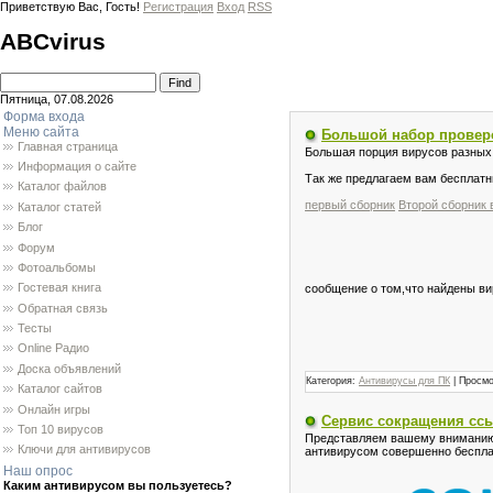
Приветствую Вас
, Гость!
Регистрация
Вход
RSS
ABCvirus
Пятница, 07.08.2026
Форма входа
Меню сайта
Большой набор провер
Главная страница
Большая порция вирусов разных 
Информация о сайте
Так же предлагаем вам бесплатн
Каталог файлов
первый сборник
Второй сборник 
Каталог статей
Блог
Форум
Фотоальбомы
Гостевая книга
сообщение о том,что найдены в
Обратная связь
Тесты
Online Радио
Доска объявлений
Категория:
Антивирусы для ПК
| Просмо
Каталог сайтов
Онлайн игры
Сервис сокращения сс
Топ 10 вирусов
Представляем вашему вниманию 
Ключи для антивирусов
антивирусом совершенно беспла
Наш опрос
Каким антивирусом вы пользуетесь?