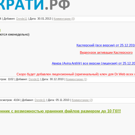
4 | Добавил:
Dende11
| Дата:
30.01.2013
|
Комментарии (0)
в
яются еженедельно)
Касперский (все версии) от 25.12.201
Видеоурок активации Касперского
Авира (Avira AntiVir) все версии (лицензия) от 25.12.2
Скоро будет добавлен лицензионный (оригинальный) ключ для Dr.Web всех
тров: 1102 | Добавил:
Dende11
| Дата:
30.12.2010
|
Комментарии (1)
осмотров: 4104 | Добавил:
Dende11
| Дата:
05.11.2010
|
Комментарии (2)
ник с возможностью хранения файлов размером до 10 Гб!!!