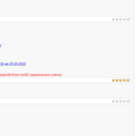
0
010 до 25.03.2010
 версий+Eset nod32 )журнальные ключи)