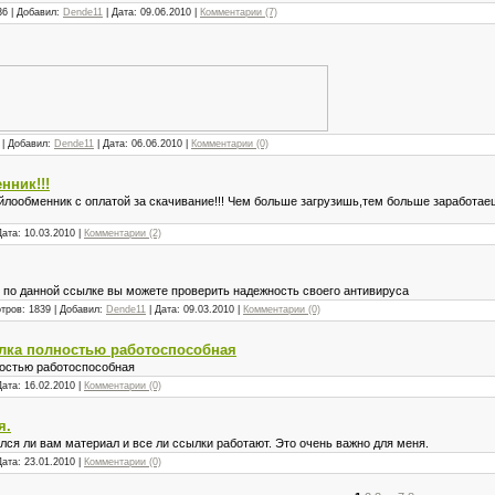
36 | Добавил:
Dende11
| Дата:
09.06.2010
|
Комментарии (7)
 | Добавил:
Dende11
| Дата:
06.06.2010
|
Комментарии (0)
нник!!!
обменник с оплатой за скачивание!!! Чем больше загрузишь,тем больше заработаешь
Дата:
10.03.2010
|
Комментарии (2)
-0-2 по данной ссылке вы можете проверить надежность своего антивируса
тров: 1839 | Добавил:
Dende11
| Дата:
09.03.2010
|
Комментарии (0)
ылка полностью работоспособная
ностью работоспособная
Дата:
16.02.2010
|
Комментарии (0)
я.
ся ли вам материал и все ли ссылки работают. Это очень важно для меня.
Дата:
23.01.2010
|
Комментарии (0)